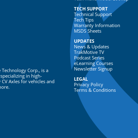
TECH SUPPORT
Technical Support
Tech Tips
Warranty Information
MSDS Sheets
UPDATES
News & Updates
TrakMotive TV
Podcast Series
eLearning Courses
Newsletter Signup
 Technology Corp., is a
specializing in high-
LEGAL
 CV Axles for vehicles and
Privacy Policy
more.
Terms & Conditions