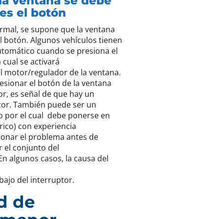
r la ventana se debe
ces el botón
rmal, se supone que la ventana
el botón. Algunos vehículos tienen
utomático cuando se presiona el
 cual se activará
l motor/regulador de la ventana.
sionar el botón de la ventana
or, es señal de que hay un
tor. También puede ser un
o por el cual debe ponerse en
rico) con experiencia
ccionar el problema antes de
 el conjunto del
n algunos casos, la causa del
ajo del interruptor.
ad de