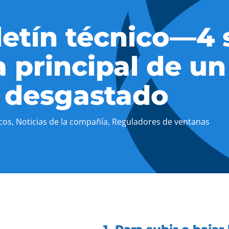
letín técnico—4 
 principal de un
 desgastado
icos
,
Noticias de la compañía
,
Reguladores de ventanas