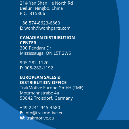
21# Yan Shan He North Rd
Beilun, Ningbo, China
P.C.: 315806
+86 574-8623-6660
E:
wonh@wonhparts.com
CANADIAN DISTRIBUTION
CENTER
300 Pendant Dr
Mississauga, ON L5T 2W6
905-282-1120
F:
905-282-1192
EUROPEAN SALES &
DISTRIBUTION OFFICE
TrakMotive Europe GmbH (TME)
Mottmannstraße 4a
53842 Troisdorf, Germany
+49 2241-945-4680
E:
info@trakmotive.eu
W:
trakmotive.eu