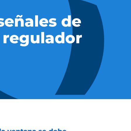
señales de
 regulador